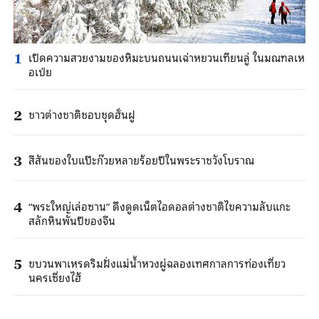
เปิดความสวยงามของหิมะบนถนนเฉ่าหยวนเทียนลู่ ในมณฑลเห
1
อเป่ย
ชาวต่างชาติชอบชุดฮั่นฝู
2
สีสันของใบแป๊ะก๊วยหลายร้อยปีในพระราชวังโบราณ
3
“พระใหญ่เล่อซาน” ดึงดูดเน็ตไอดอลต่างชาติไขความลับแกะ
4
สลักหินพันปีของจีน
ขบวนพาเหรดริมฝั่งแม่น้ำหวงผู่ฉลองเทศกาลการท่องเที่ยว
5
นครเซี่ยงไฮ้