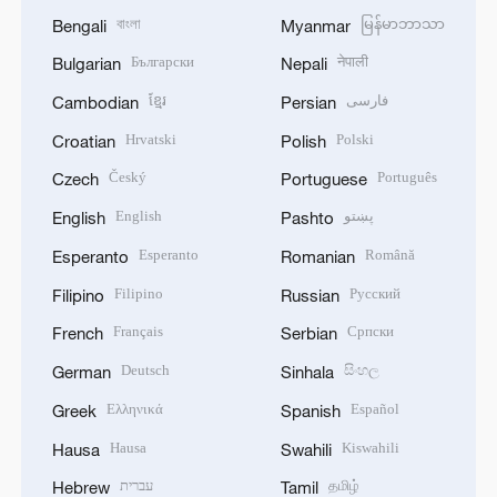
বাংলা
မြန်မာဘာသာ
Bengali
Myanmar
Български
नेपाली
Bulgarian
Nepali
ខ្មែរ
فارسی
Cambodian
Persian
Hrvatski
Polski
Croatian
Polish
Český
Português
Czech
Portuguese
English
پښتو
English
Pashto
Esperanto
Română
Esperanto
Romanian
Filipino
Русский
Filipino
Russian
Français
Српски
French
Serbian
Deutsch
සිංහල
German
Sinhala
Ελληνικά
Español
Greek
Spanish
Hausa
Kiswahili
Hausa
Swahili
עברית
தமிழ்
Hebrew
Tamil