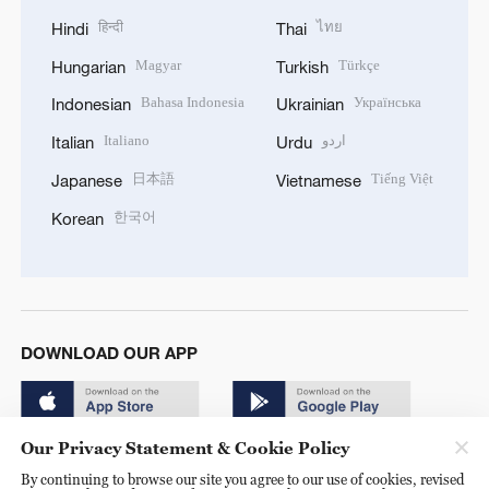
हिन्दी
ไทย
Hindi
Thai
Magyar
Türkçe
Hungarian
Turkish
Bahasa Indonesia
Українська
Indonesian
Ukrainian
Italiano
اردو
Italian
Urdu
日本語
Tiếng Việt
Japanese
Vietnamese
한국어
Korean
DOWNLOAD OUR APP
Our Privacy Statement & Cookie Policy
By continuing to browse our site you agree to our use of cookies, revised