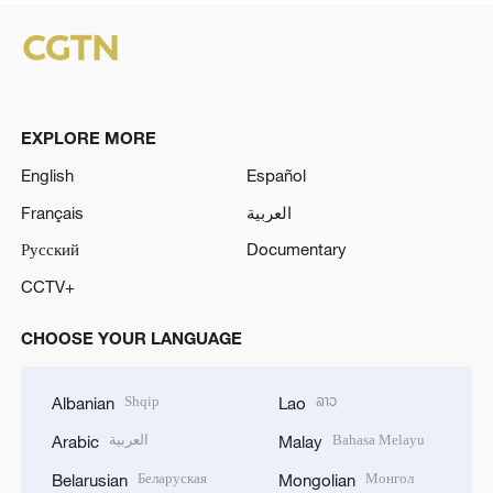
EXPLORE MORE
English
Español
Français
العربية
Русский
Documentary
CCTV+
CHOOSE YOUR LANGUAGE
Shqip
ລາວ
Albanian
Lao
العربية
Bahasa Melayu
Arabic
Malay
Беларуская
Монгол
Belarusian
Mongolian