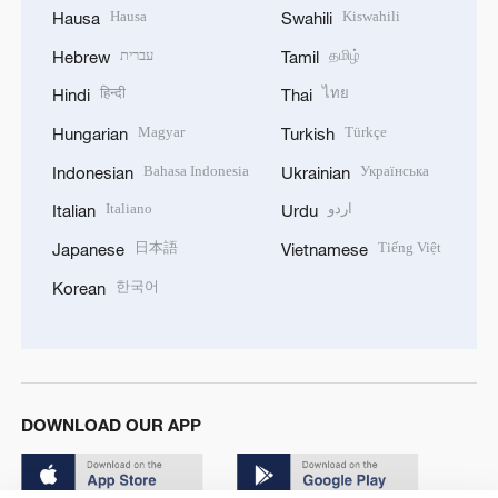
Hausa
Kiswahili
Hausa
Swahili
עברית
தமிழ்
Hebrew
Tamil
हिन्दी
ไทย
Hindi
Thai
Magyar
Türkçe
Hungarian
Turkish
Bahasa Indonesia
Українська
Indonesian
Ukrainian
Italiano
اردو
Italian
Urdu
日本語
Tiếng Việt
Japanese
Vietnamese
한국어
Korean
DOWNLOAD OUR APP