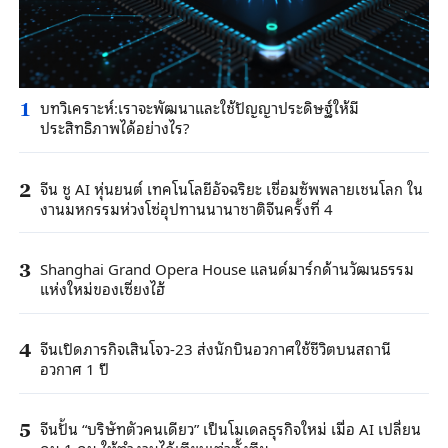
บทวิเคราะห์:เราจะพัฒนาและใช้ปัญญาประดิษฐ์ให้มี
1
ประสิทธิภาพได้อย่างไร?
จีน ชู AI หุ่นยนต์ เทคโนโลยีอัจฉริยะ เชื่อมซัพพลายเชนโลก ใน
2
งานมหกรรมห่วงโซ่อุปทานนานาชาติจีนครั้งที่ 4
Shanghai Grand Opera House แลนด์มาร์กด้านวัฒนธรรม
3
แห่งใหม่ของเซี่ยงไฮ้
จีนเปิดภารกิจเสินโจว-23 ส่งนักบินอวกาศใช้ชีวิตบนสถานี
4
อวกาศ 1 ปี
จีนปั้น “บริษัทตัวคนเดียว” เป็นโมเดลธุรกิจใหม่ เมื่อ AI เปลี่ยน
5