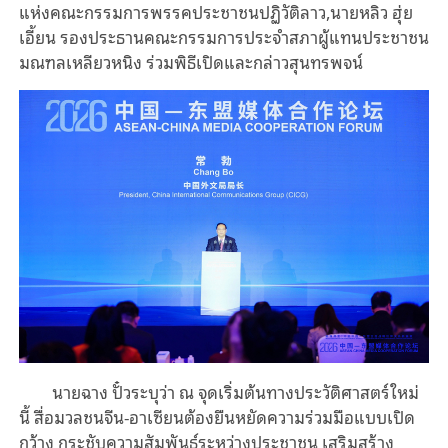
แห่งคณะกรรมการพรรคประชาชนปฏิวัติลาว,นายหลิว ฮุ่ย
เอี้ยน รองประธานคณะกรรมการประจำสภาผู้แทนประชาชน
มณฑลเหลียวหนิง ร่วมพิธีเปิดและกล่าวสุนทรพจน์
นายฉาง ปั๋วระบุว่า ณ จุดเริ่มต้นทางประวัติศาสตร์ใหม่
นี้ สื่อมวลชนจีน-อาเซียนต้องยืนหยัดความร่วมมือแบบเปิด
กว้าง กระชับความสัมพันธ์ระหว่างประชาชน เสริมสร้าง