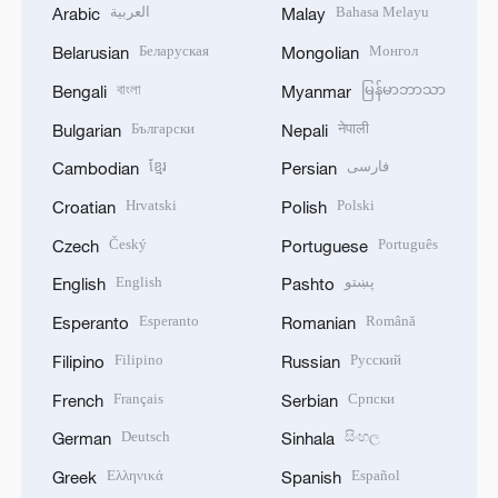
العربية
Bahasa Melayu
Arabic
Malay
Беларуская
Монгол
Belarusian
Mongolian
বাংলা
မြန်မာဘာသာ
Bengali
Myanmar
Български
नेपाली
Bulgarian
Nepali
ខ្មែរ
فارسی
Cambodian
Persian
Hrvatski
Polski
Croatian
Polish
Český
Português
Czech
Portuguese
English
پښتو
English
Pashto
Esperanto
Română
Esperanto
Romanian
Filipino
Русский
Filipino
Russian
Français
Српски
French
Serbian
Deutsch
සිංහල
German
Sinhala
Ελληνικά
Español
Greek
Spanish