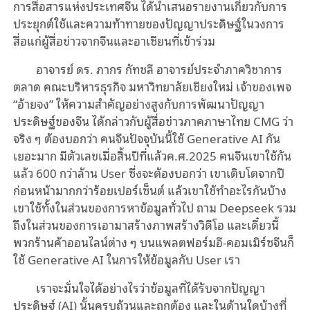
การสื่อสารแห่งประเทศจีน ได้นำเสนอรายงานเกี่ยวกับการ
ประยุกต์ใช้และความท้าทายของปัญญาประดิษฐ์ในวงการ
สื่อแก่ผู้สื่อข่าวจากจีนและอาเซียนที่เข้าร่วม
อาจารย์ ดร. ภากร กัทชลี อาจารย์ประจำภาควิชาการ
ตลาด คณะบริหารธุรกิจ มหาวิทยาลัยเชียงใหม่ เจ้าของเพจ
“อ้ายจง” ให้ความสำคัญอย่างสูงกับการพัฒนาปัญญา
ประดิษฐ์ของจีน ได้กล่าวกับผู้สื่อข่าวภาคภาษาไทย CMG ว่า
จริง ๆ ต้องบอกว่า คนจีนปัจจุบันนี้ใช้ Generative AI กัน
เยอะมาก มีตัวเลขเมื่อสิ้นปีที่แล้วค.ศ.2025 คนจีนเขาใช้กัน
แล้ว 600 กว่าล้าน User ซึ่งจะต้องบอกว่า เขาเติบโตจากปี
ก่อนหน้ามากกว่าร้อยเปอร์เซ็นต์ แล้วเขาใช้ทำอะไรกันบ้าง
เขาใช้ทั้งในส่วนของการหาข้อมูลทั่วไป ถาม Deepseek รวม
ถึงในส่วนของการเอามาสร้างภาพสร้างวิดีโอ และเดี๋ยวนี้
พวกร้านค้าออนไลน์ต่าง ๆ บนแพลตฟอร์มอี-คอมเมิร์ซจีนก็
ใช้ Generative AI ในการให้ข้อมูลกับ User เรา
เราจะมั่นใจได้อย่างไรว่าข้อมูลที่ได้รับจากปัญญา
ประดิษฐ์ (AI) นั้นครบถ้วนและถูกต้อง และในด้านใดบ้างที่