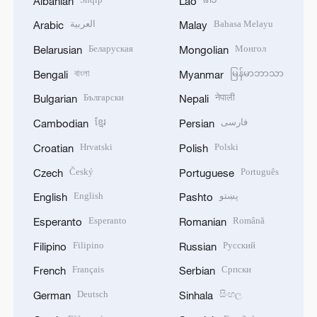
Albanian
Lao
العربية
Bahasa Melayu
Arabic
Malay
Беларуская
Монгол
Belarusian
Mongolian
বাংলা
မြန်မာဘာသာ
Bengali
Myanmar
Български
नेपाली
Bulgarian
Nepali
ខ្មែរ
فارسی
Cambodian
Persian
Hrvatski
Polski
Croatian
Polish
Český
Português
Czech
Portuguese
English
پښتو
English
Pashto
Esperanto
Română
Esperanto
Romanian
Filipino
Русский
Filipino
Russian
Français
Српски
French
Serbian
Deutsch
සිංහල
German
Sinhala