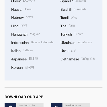
Ελληνικά
Español
Greek
Spanish
Hausa
Kiswahili
Hausa
Swahili
עברית
தமிழ்
Hebrew
Tamil
हिन्दी
ไทย
Hindi
Thai
Magyar
Türkçe
Hungarian
Turkish
Bahasa Indonesia
Українська
Indonesian
Ukrainian
Italiano
اردو
Italian
Urdu
日本語
Tiếng Việt
Japanese
Vietnamese
한국어
Korean
DOWNLOAD OUR APP