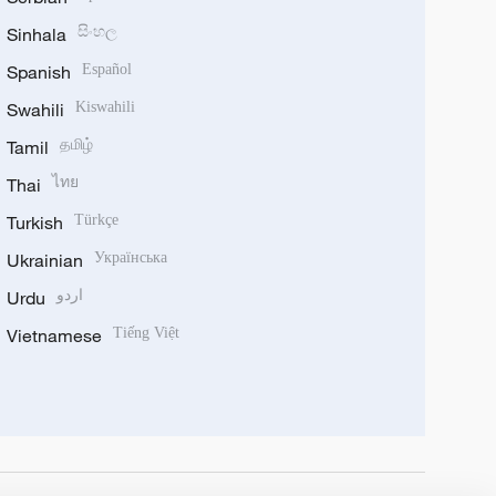
Sinhala
සිංහල
Spanish
Español
Swahili
Kiswahili
Tamil
தமிழ்
Thai
ไทย
Turkish
Türkçe
Ukrainian
Українська
Urdu
اردو
Vietnamese
Tiếng Việt