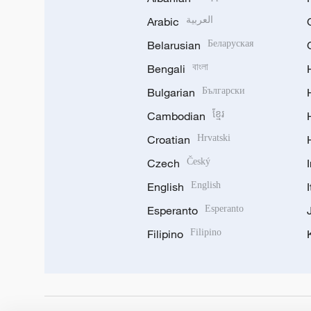
Arabic
العربية
Belarusian
Беларуская
Bengali
বাংলা
Bulgarian
Български
Cambodian
ខ្មែរ
Croatian
Hrvatski
Czech
Český
English
English
Esperanto
Esperanto
Filipino
Filipino