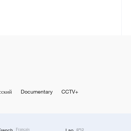
сский
Documentary
CCTV+
French
Français
Lao
ລາວ