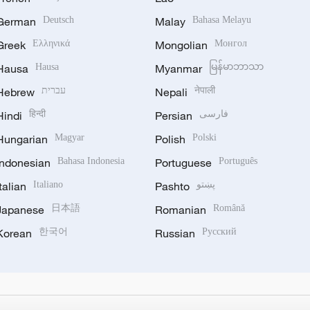
German
Deutsch
Malay
Bahasa Melayu
Greek
Ελληνικά
Mongolian
Монгол
Hausa
Hausa
Myanmar
မြန်မာဘာသာ
Hebrew
עברית
Nepali
नेपाली
Hindi
हिन्दी
Persian
فارسی
Hungarian
Magyar
Polish
Polski
Indonesian
Bahasa Indonesia
Portuguese
Português
Italian
Italiano
Pashto
پښتو
Japanese
日本語
Romanian
Română
Korean
한국어
Russian
Русский