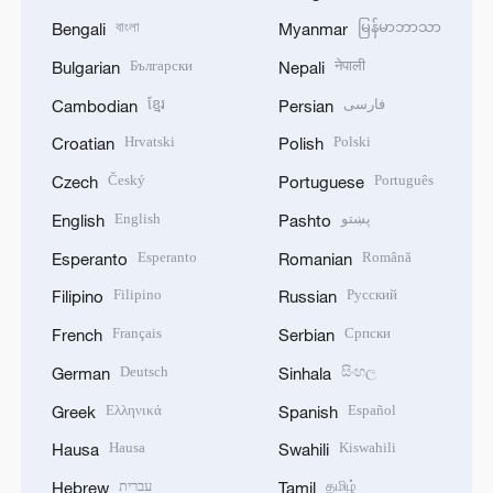
বাংলা
မြန်မာဘာသာ
Bengali
Myanmar
Български
नेपाली
Bulgarian
Nepali
ខ្មែរ
فارسی
Cambodian
Persian
Hrvatski
Polski
Croatian
Polish
Český
Português
Czech
Portuguese
English
پښتو
English
Pashto
Esperanto
Română
Esperanto
Romanian
Filipino
Русский
Filipino
Russian
Français
Српски
French
Serbian
Deutsch
සිංහල
German
Sinhala
Ελληνικά
Español
Greek
Spanish
Hausa
Kiswahili
Hausa
Swahili
עברית
தமிழ்
Hebrew
Tamil