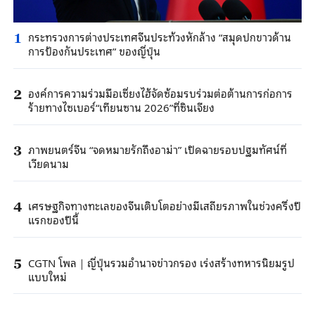
กระทรวงการต่างประเทศจีนประท้วงหักล้าง “สมุดปกขาวด้าน
1
การป้องกันประเทศ” ของญี่ปุ่น
องค์การความร่วมมือเซี่ยงไฮ้จัดซ้อมรบร่วมต่อต้านการก่อการ
2
ร้ายทางไซเบอร์“เทียนซาน 2026”ที่ซินเจียง
ภาพยนตร์จีน “จดหมายรักถึงอาม่า” เปิดฉายรอบปฐมทัศน์ที่
3
เวียดนาม
เศรษฐกิจทางทะเลของจีนเติบโตอย่างมีเสถียรภาพในช่วงครึ่งปี
4
แรกของปีนี้
CGTN โพล｜ญี่ปุ่นรวมอำนาจข่าวกรอง เร่งสร้างทหารนิยมรูป
5
แบบใหม่