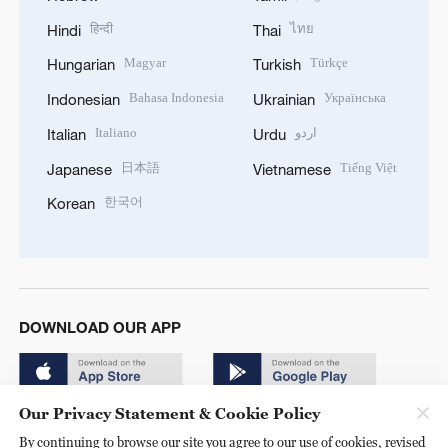
हिन्दी
ไทย
Hindi
Thai
Magyar
Türkçe
Hungarian
Turkish
Bahasa Indonesia
Українська
Indonesian
Ukrainian
Italiano
اردو
Italian
Urdu
日本語
Tiếng Việt
Japanese
Vietnamese
한국어
Korean
DOWNLOAD OUR APP
Our Privacy Statement & Cookie Policy
By continuing to browse our site you agree to our use of cookies, revised