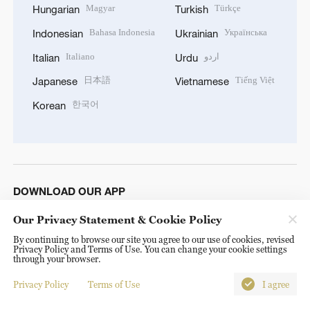
Magyar
Türkçe
Hungarian
Turkish
Bahasa Indonesia
Українська
Indonesian
Ukrainian
Italiano
اردو
Italian
Urdu
日本語
Tiếng Việt
Japanese
Vietnamese
한국어
Korean
DOWNLOAD OUR APP
Our Privacy Statement & Cookie Policy
By continuing to browse our site you agree to our use of cookies, revised
Privacy Policy and Terms of Use. You can change your cookie settings
through your browser.
Privacy Policy
Terms of Use
I agree
© China Radio International.CRI. All Rights Reserved. 16A
Shijingshan Road, Beijing, China. 100040