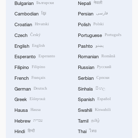
Български
नेपाली
Bulgarian
Nepali
ខ្មែរ
فارسی
Cambodian
Persian
Hrvatski
Polski
Croatian
Polish
Český
Português
Czech
Portuguese
English
پښتو
English
Pashto
Esperanto
Română
Esperanto
Romanian
Filipino
Русский
Filipino
Russian
Français
Српски
French
Serbian
Deutsch
සිංහල
German
Sinhala
Ελληνικά
Español
Greek
Spanish
Hausa
Kiswahili
Hausa
Swahili
עברית
தமிழ்
Hebrew
Tamil
हिन्दी
ไทย
Hindi
Thai