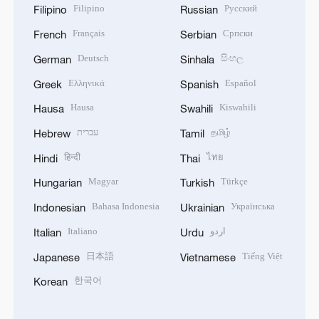
Filipino
Русский
Filipino
Russian
Français
Српски
French
Serbian
Deutsch
සිංහල
German
Sinhala
Ελληνικά
Español
Greek
Spanish
Hausa
Kiswahili
Hausa
Swahili
עברית
தமிழ்
Hebrew
Tamil
हिन्दी
ไทย
Hindi
Thai
Magyar
Türkçe
Hungarian
Turkish
Bahasa Indonesia
Українська
Indonesian
Ukrainian
Italiano
اردو
Italian
Urdu
日本語
Tiếng Việt
Japanese
Vietnamese
한국어
Korean