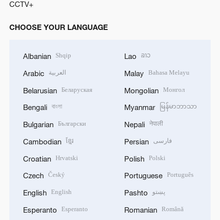
CCTV+
CHOOSE YOUR LANGUAGE
Shqip
ລາວ
Albanian
Lao
العربية
Bahasa Melayu
Arabic
Malay
Беларуская
Монгол
Belarusian
Mongolian
বাংলা
မြန်မာဘာသာ
Bengali
Myanmar
Български
नेपाली
Bulgarian
Nepali
ខ្មែរ
فارسی
Cambodian
Persian
Hrvatski
Polski
Croatian
Polish
Český
Português
Czech
Portuguese
English
پښتو
English
Pashto
Esperanto
Română
Esperanto
Romanian